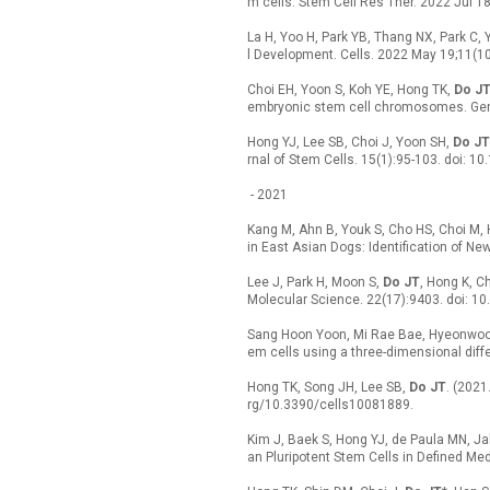
m cells. Stem Cell Res Ther. 2022 Jul 1
La H, Yoo H, Park YB, Thang NX, Park C, 
l Development. Cells. 2022 May 19;11(1
Choi EH, Yoon S, Koh YE, Hong TK,
Do J
embryonic stem cell chromosomes. Geno
Hong YJ, Lee SB, Choi J, Yoon SH,
Do JT
rnal of Stem Cells. 15(1):95-103. doi: 1
- 2021
Kang M, Ahn B, Youk S, Cho HS, Choi M,
in East Asian Dogs: Identification of N
Lee J, Park H, Moon S,
Do JT
, Hong K, C
Molecular Science. 22(17):9403. doi: 1
Sang Hoon Yoon, Mi Rae Bae, Hyeonwoo
em cells using a three-dimensional diff
Hong TK, Song JH, Lee SB,
Do JT
. (2021
rg/10.3390/cells10081889.
Kim J, Baek S, Hong YJ, de Paula MN, J
an Pluripotent Stem Cells in Defined Me