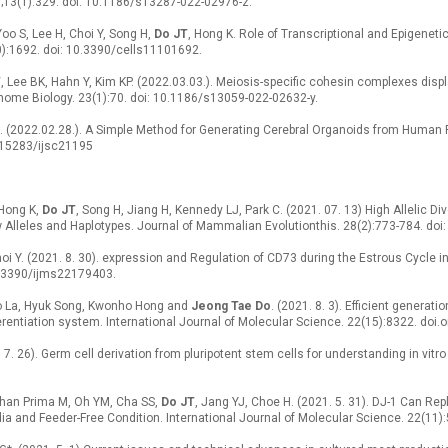
8;13(1):329. doi: 10.1186/s13287-022-02976-z.
Yoo S, Lee H, Choi Y, Song H,
Do JT
, Hong K. Role of Transcriptional and Epigeneti
0):1692. doi: 10.3390/cells11101692.
T
, Lee BK, Hahn Y, Kim KP. (2022.03.03.). Meiosis-specific cohesin complexes displa
me Biology. 23(1):70. doi: 10.1186/s13059-022-02632-y.
. (2022.02.28.). A Simple Method for Generating Cerebral Organoids from Human P
0.15283/ijsc21195
 Hong K,
Do JT
, Song H, Jiang H, Kennedy LJ, Park C. (2021. 07. 13) High Allelic Di
ew Alleles and Haplotypes. Journal of Mammalian Evolutionthis. 28(2):773-784. do
hoi Y. (2021. 8. 30). expression and Regulation of CD73 during the Estrous Cycle i
0.3390/ijms22179403.
 La, Hyuk Song, Kwonho Hong and
Jeong Tae Do
. (2021. 8. 3). Efficient generat
erentiation system. International Journal of Molecular Science. 22(15):8322. do
. 7. 26). Germ cell derivation from pluripotent stem cells for understanding in vit
ahan Prima M, Oh YM, Cha SS,
Do JT
, Jang YJ, Choe H. (2021. 5. 31). DJ-1 Can Re
dia and Feeder-Free Condition. International Journal of Molecular Science. 22(11