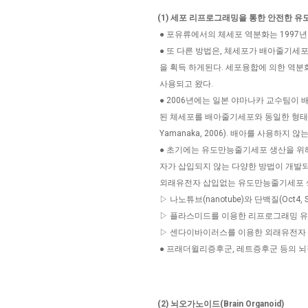
(1) 세포 리프로그래밍을 통한 안전한 
● 포유류에서의 체세포 역분화는 1997년
● 또 다른 방법은, 체세포가 배아줄기세
을 획득 하게된다. 세포융합에 의한 역분화
사용되고 왔다.
● 2006년에는 일본 야마나카 교수팀이 배아줄
된 체세포를 배아줄기세포와 동일한 형태와 능력을 
Yamanaka, 2006). 배아를 사용하
● 초기에는 유도만능줄기세포 생산을 위해
자가 삽입되지 않는 다양한 방법이 개발되
외래유전자 삽입없는 유도만능줄기세포 
▷ 나노튜브(nanotube)와 단백질(Oct4, S
▷ 플라스미드를 이용한 리프로그래밍 유전자 
▷ 센다이바이러스를 이용한 외래유전자
● 프래더윌리증후군, 레트증후군 등의 뇌
(2) 뇌오가노이드(Brain Organoid)