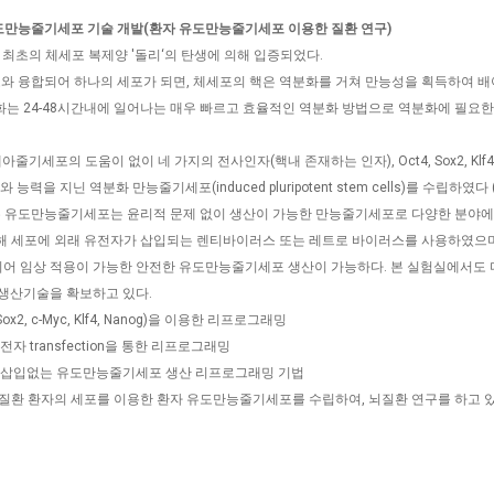
유도만능줄기세포 기술 개발(환자 유도만능줄기세포 이용한 질환 연구)
 최초의 체세포 복제양 '돌리‘의 탄생에 의해 입증되었다.
포와 융합되어 하나의 세포가 되면, 체세포의 핵은 역분화를 거쳐 만능성을 획득하여 
는 24-48시간내에 일어나는 매우 빠르고 효율적인 역분화 방법으로 역분화에 필요한
기세포의 도움이 없이 네 가지의 전사인자(핵내 존재하는 인자), Oct4, Sox2, Klf4,
지닌 역분화 만능줄기세포(induced pluripotent stem cells)를 수립하였다 (Ta
지 않는 유도만능줄기세포는 윤리적 문제 없이 생산이 가능한 만능줄기세포로 다양한 분야에
 세포에 외래 유전자가 삽입되는 렌티바이러스 또는 레트로 바이러스를 사용하였으마
어 임상 적용이 가능한 안전한 유도만능줄기세포 생산이 가능하다. 본 실험실에서도 
생산기술을 확보하고 있다.
ox2, c-Myc, Klf4, Nanog)을 이용한 리프로그래밍
transfection을 통한 리프로그래밍
 삽입없는 유도만능줄기세포 생산 리프로그래밍 기법
질환 환자의 세포를 이용한 환자 유도만능줄기세포를 수립하여, 뇌질환 연구를 하고 있