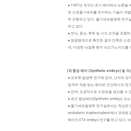
● 1907년 개구리 초기 배아에서 뉴론을 
로 신경줄기세포를 유지하는 기술이 개발되
히 진행되고 있다. 줄기세포발생학 연구실
하고 있다.
● 전뇌, 중뇌, 후퇴 및 시각 조직을 포함하는
● 염광염색으로 확인한 결과 안쪽은 신경줄
여, 다양한 뇌질환 환자 뇌오가노이드를 
(3) 합성 배아 (Synthetic embryo)
● 포유류 발생학 연구에 있어, 난자와 정
엄격히 적용 받는 분야로 인간에서의 연구
● 만약, 인공적으로 수정란을 생산할 수 
● 최근 합성배아(Synthetic embryo
● 줄기세포발생학 연구실에서는 착상전 단계의 배
endoderm, trophectoderm에서 유래된 줄
배아인 ETX embryo 연구를 하고 있다