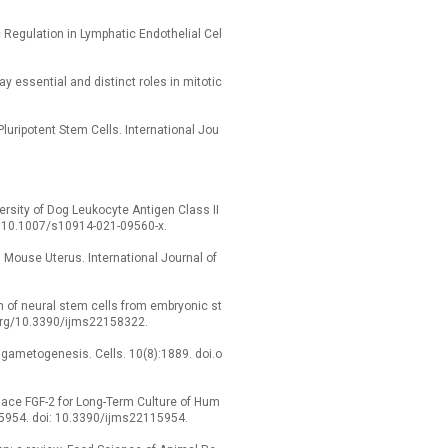
c Regulation in Lymphatic Endothelial Cel
y essential and distinct roles in mitotic
luripotent Stem Cells. International Jou
versity of Dog Leukocyte Antigen Class II
i: 10.1007/s10914-021-09560-x.
n Mouse Uterus. International Journal of
ion of neural stem cells from embryonic st
i.org/10.3390/ijms22158322.
ro gametogenesis. Cells. 10(8):1889. doi.o
place FGF-2 for Long-Term Culture of Hum
):5954. doi: 10.3390/ijms22115954.