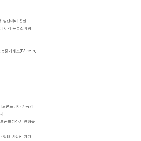
류 생산대비 온실
육이 세계 육류소비량
기세포(ES cells,
 미토콘드리아 기능의
다.
 미토콘드리아의 변형을
아 형태 변화에 관련