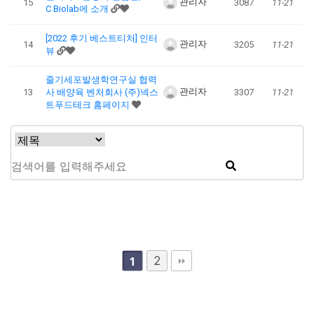
관리자
15
3087
11-21
C Biolab에 소개
[2022 후기 베스트티처] 인터
관리자
14
3205
11-21
뷰
줄기세포발생학연구실 협력
관리자
13
사 배양육 벤처회사 (주)넥스
3307
11-21
트푸드테크 홈페이지
2
1