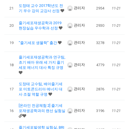
도정태 교수 2017학년도 전
관리자
21
2954
11-21
기 우수 강의 교강사 선정
줄기세포재생공학과 2019
관리자
20
2930
11-21
현장실습 우수학과 선정
관리자
19
"줄기세포 생물학" 출간
3278
11-21
줄기세포재생공학과 연구팀,
초기 배아 유래 세 가지 줄기
관리자
18
4779
11-21
세포 에너지 대사 특징 규명
도정태 교수팀, 배아줄기세
관리자
17
포 미토콘드리아 에너지 대
2876
11-21
사 조절 역할 규명
[온라인 전공체험 2] 줄기세
관리자
16
포재생공학과의 랜선 실험실
3196
11-21
줄기세포발생학 실험실, BRI