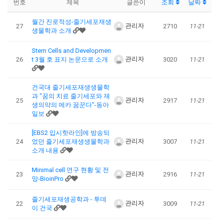
번호
제목
글쓴이
조회
날짜
월간 진로적성-줄기세포재생
관리자
27
2710
11-21
생물학과 소개
Stem Cells and Developmen
관리자
26
t 3월 호 표지 논문으로 소개
3020
11-21
건국대 줄기세포재생생물학
과 "꿈의 치료 줄기세포와 재
관리자
25
2917
11-21
생의약의 메카 꿈꾼다"-동아
일보
[EBS2 입시핫라인]에 방송되
관리자
24
었던 줄기세포재생생물학과
3007
11-21
소개 내용
Minimal cell 연구 현황 및 전
관리자
23
2916
11-21
망-BioinPro
줄기세포재생공학과 - 투데
관리자
22
3009
11-21
이 건국