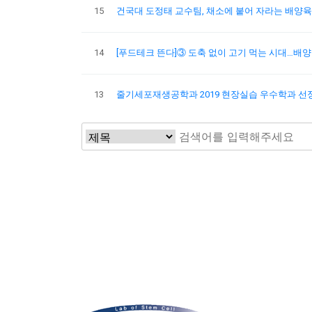
15
건국대 도정태 교수팀, 채소에 붙어 자라는 배양
14
[푸드테크 뜬다]③ 도축 없이 고기 먹는 시대…배양
13
줄기세포재생공학과 2019 현장실습 우수학과 선
맨끝