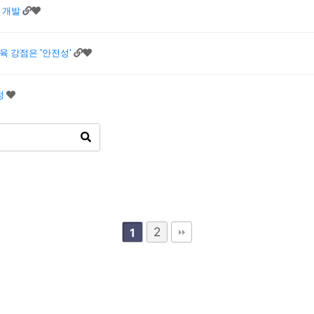
육 개발
육 강점은 '안전성'
정
2
1